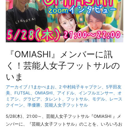
ト
サ
ル
選
手・
春
『OMIASHI』メンバーに訊
木
啓
く！芸能人女子フットサルの
佑
いま
ス
ペ
アーカイブ
/
1まかべまお
、
2 中村純子キャプテン
、
5平田友
シ
美
、
FUTSAL
、
OMIASHI
、
アイドル
、
インフルエンサー
、
オ
ミアシ
、
グラビア
、
タレント
、
フットサル
、
モデル
、
レース
ャ
クイーン
、
準優勝
、
芸能人女子フットサル
ル
イ
5/28(木)、21:00～、芸能人女子フットサル『OMIASHI 』メ
ン
ンバーに、『芸能人女子フットサル』のことを、いろいろお