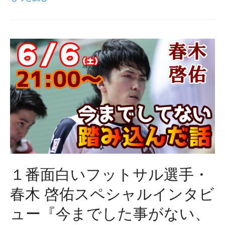
信
す
る』
ニ
ュ
ー
タ
イ
プ・
フ
ッ
ト
１番面白いフットサル選手・
サ
ル
春木 啓佑スペシャルインタビ
選
ュー『今までした事がない、
手・