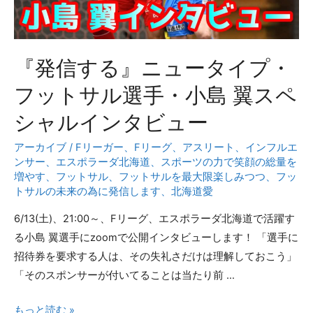
『発信する』ニュータイプ・
フットサル選手・小島 翼スペ
シャルインタビュー
アーカイブ
/
Fリーガー
、
Fリーグ
、
アスリート
、
インフルエ
ンサー
、
エスポラーダ北海道
、
スポーツの力で笑顔の総量を
増やす
、
フットサル
、
フットサルを最大限楽しみつつ、フッ
トサルの未来の為に発信します
、
北海道愛
6/13(土)、21:00～、Fリーグ、エスポラーダ北海道で活躍す
る小島 翼選手にzoomで公開インタビューします！ 「選手に
招待券を要求する人は、その失礼さだけは理解しておこう」
「そのスポンサーが付いてることは当たり前 …
『発
もっと読む »