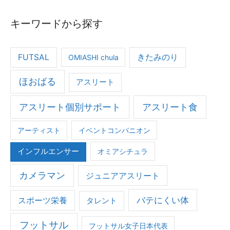
ッ
だ
ト
キーワードから探す
話
サ
を
ル
し
FUTSAL
きたみのり
OMIASHI chula
の
ま
い
す』
ほおばる
アスリート
ま
アスリート個別サポート
アスリート食
アーティスト
イベントコンパニオン
インフルエンサー
オミアシチュラ
カメラマン
ジュニアアスリート
バテにくい体
スポーツ栄養
タレント
フットサル
フットサル女子日本代表