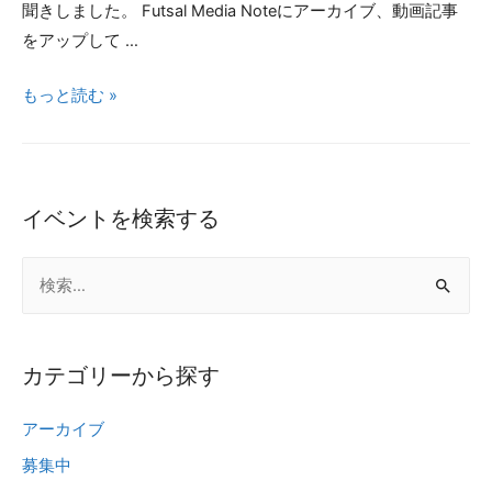
タ
聞きしました。 Futsal Media Noteにアーカイブ、動画記事
ビ
をアップして …
ュ
『OMIASHI』
もっと読む »
ー
メ
『今
ン
ま
バ
で
ー
イベントを検索する
し
に
た
検
訊
事
く！
索
が
芸
:
な
能
い、
カテゴリーから探す
人
踏
女
み
アーカイブ
子
込
募集中
フ
ん