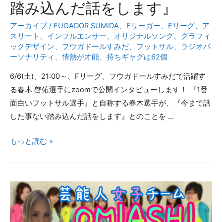
小
踏み込んだ話をします』
島
アーカイブ
/
FUGADOR SUMIDA
、
Fリーガー
、
Fリーグ
、
ア
翼
スリート
、
インフルエンサー
、
オリジナルソング
、
グラフィ
ス
ックデザイン
、
フウガドールすみだ
、
フットサル
、
ラジオパ
ペ
ーソナリティ
、
情熱が才能
、
持ちギャグは62個
シ
6/6(土)、21:00～、Fリーグ、フウガドールすみだで活躍す
ャ
る春木 啓佑選手にzoomで公開インタビューします！ 『1番
ル
面白いフットサル選手』と自称する春木選手が、『今まで話
イ
した事ない踏み込んだ話をします』とのことを …
ン
タ
１
もっと読む »
ビ
番
ュ
面
ー
白
い
フ
ッ