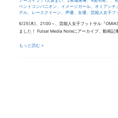
アーカイブ
/
1大原まい
、
2朱城果琳
、
4美羽希。
、
ベントコンパニオン
、
イメージガール
、
オミアシチ
デル
、
レースクイーン
、
声優
、
女優
、
芸能人女子フ
6/25(木)、21:00～、芸能人女子フットサル『OMI
ました！ Futsal Media Noteにアーカイブ、
芸
もっと読む »
能
人
女
子
フ
ッ
ト
サ
ル