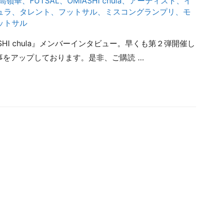
9高嶺華
、
FUTSAL
、
OMIASHI chula
、
アーティスト
、
イ
ュラ
、
タレント
、
フットサル
、
ミスコングランプリ
、
モ
ットサル
ASHI chula』メンバーインタビュー。早くも第２弾開催し
動画記事をアップしております。是非、ご購読 …