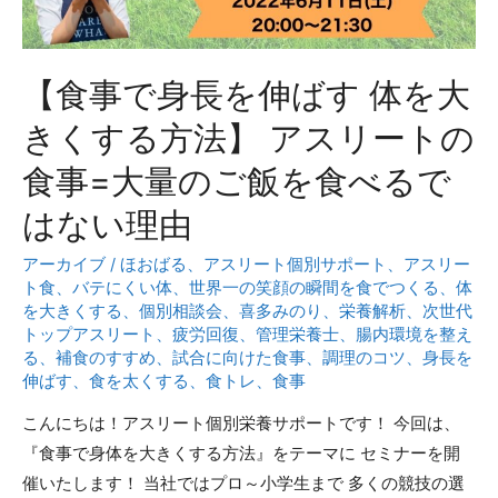
長
伸
ば
【食事で身長を伸ばす 体を大
す』
『体
きくする方法】 アスリートの
を
食事=大量のご飯を食べるで
大
き
はない理由
く』
アーカイブ
/
ほおばる
、
アスリート個別サポート
、
アスリー
す
ト食
、
バテにくい体
、
世界一の笑顔の瞬間を食でつくる
、
体
る
を大きくする
、
個別相談会
、
喜多みのり
、
栄養解析
、
次世代
た
トップアスリート
、
疲労回復
、
管理栄養士
、
腸内環境を整え
る
、
補食のすすめ
、
試合に向けた食事
、
調理のコツ
、
身長を
め
伸ばす
、
食を太くする
、
食トレ
、
食事
に
今
こんにちは！アスリート個別栄養サポートです！ 今回は、
日
『食事で身体を大きくする方法』をテーマに セミナーを開
か
催いたします！ 当社ではプロ～小学生まで 多くの競技の選