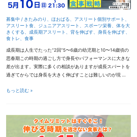
募集中
/
きたみのり
、
ほおばる
、
アスリート個別サポート
、
アスリート食
、
ジュニアアスリート
、
スポーツ栄養
、
体を大
きくする
、
成長期アスリート
、
背を伸ばす
、
身長を伸ばす
、
食トレ
、
食事
成長期は人生でたった“2回”5〜6歳の幼児期と10〜14歳頃の
思春期この時期の過ごし方で身長やパフォーマンスに大きな
差が出ます。実際に多くの相談がありますが成長スパートを
過ぎてからでは身長を大きく伸ばすことは難しいのが現 …
1
もっと読む »
年
半
で
20
㎝