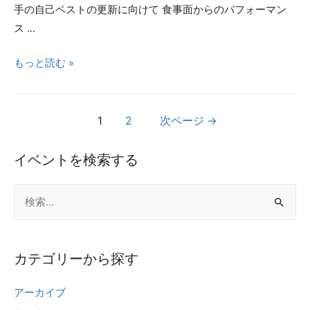
ら
手の自己ベストの更新に向けて 食事面からのパフォーマン
始
ス …
め
【食
もっと読む »
た
事
い
で
こ
投
身
1
2
次ページ
→
と
長
稿
を
イベントを検索する
ナ
伸
ビ
検
ば
ゲ
す
索
ー
体
:
シ
を
カテゴリーから探す
大
ョ
き
ン
アーカイブ
く