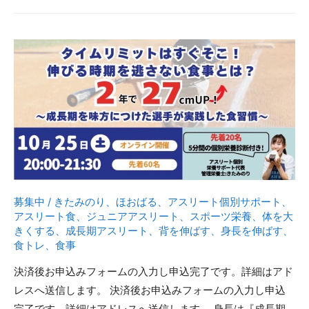
び
る
時
期”を
逃
さ
な
い
食
事
と
募集中
/
きたみのり
、
ほおばる
、
アスリート個別サポート
、
は？
アスリート食
、
ジュニアアスリート
、
スポーツ栄養
、
体を大
＼
きくする
、
成長期アスリート
、
背を伸ばす
、
身長を伸ばす
、
1
食トレ
、
食事
年
決済後お申込みフォームの入力し申込完了です。詳細はアド
で
レスへ送信します。 決済後お申込みフォームの入力し申込
15cmUP！