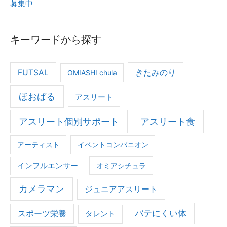
募集中
す
る
方
キーワードから探す
法】
ア
FUTSAL
きたみのり
OMIASHI chula
ス
リ
ほおばる
アスリート
ー
ト
アスリート個別サポート
アスリート食
の
アーティスト
イベントコンパニオン
食
事
インフルエンサー
オミアシチュラ
=
カメラマン
大
ジュニアアスリート
量
バテにくい体
スポーツ栄養
タレント
の