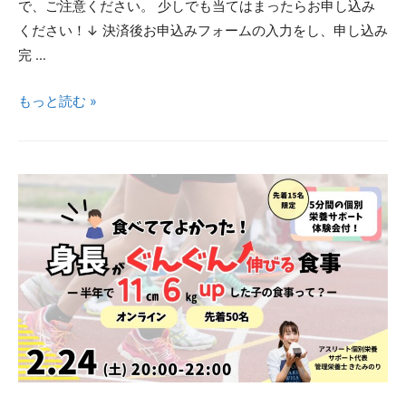
で、ご注意ください。 少しでも当てはまったらお申し込み
半
ください！↓ 決済後お申込みフォームの入力をし、申し込み
年
完 …
で
11cm
身
もっと読む »
伸
長
び
を
た
最
食
大
事
限
と
に
は？
伸
ば
し
た
秘
訣