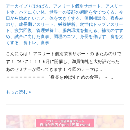
アーカイブ
/
ほおばる
、
アスリート個別サポート
、
アスリー
び
ト食
、
バテにくい体
、
世界一の笑顔の瞬間を食でつくる
、
今
る
日から始めたいこと
、
体を大きくする
、
個別相談会
、
喜多み
食
のり
、
成長期アスリート
、
栄養解析
、
次世代トップアスリー
ト
、
疲労回復
、
管理栄養士
、
腸内環境を整える
、
補食のすす
事
め
、
試合に向けた食事
、
調理のコツ
、
身長を伸ばす
、
食を太
ー
くする
、
食トレ
、
食事
半
こんにちは！ アスリート個別栄養サポートの きたみのりで
年
す！ ついに！！！ 6月に開催し、満員御礼と大好評だった
で
あのセミナーが帰ってきます！ 今回のテーマは… ＝＝＝＝
11
＝＝＝＝＝＝＝＝＝ 『身長を伸ばすための食事』 ～ …
㎝
6
身
もっと読む »
㎏
長
UP
体
し
重
た
ア
子