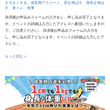
る
を大きくする
、
成長期アスリート
、
背を伸ばす
、
身長を伸ば
た
す
、
食トレ
、
食事
時
食
期”を
決済後お申込みフォームの入力をし、申し込み完了となりま
習
逃
す。イベントの詳細は入力したアドレスへ配信いたしますの
慣
さ
で、ご注意ください。 決済後お申込みフォームの入力を
な
し、申し込み完了となります。イベントの詳細は入力したア
い
ドレス …
食
事
成
もっと読む »
と
長
は？
期
＼
を
2
最
年
大
で
限
27cmUP！
に
／
活