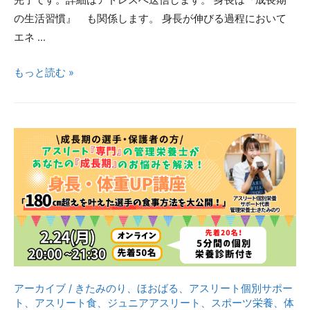
完了です。詳細はアドレスへ送信します。 身長は『成長期
／
の生活習慣』 も関係します。 身長が伸びる過程において
成
エネ …
長
期
タ
もっと読む »
を
イ
味
ム
方
リ
に
ミ
つ
ッ
け
ト
た
は
選
す
手
ぐ
が
そ
実
こ。“伸
アーカイブ
/
きたみのり
、
ほおばる
、
アスリート個別サポー
践
び
ト
、
アスリート食
、
ジュニアアスリート
、
スポーツ栄養
、
体
し