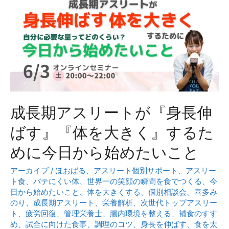
ッ
の
プ
食
の
事
た
っ
め
て？
の
ー
栄
養
成長期アスリートが『身長伸
セ
ミ
ばす』『体を大きく』するた
ナ
めに今日から始めたいこと
ー
アーカイブ
/
ほおばる
、
アスリート個別サポート
、
アスリー
ト食
、
バテにくい体
、
世界一の笑顔の瞬間を食でつくる
、
今
日から始めたいこと
、
体を大きくする
、
個別相談会
、
喜多み
のり
、
成長期アスリート
、
栄養解析
、
次世代トップアスリー
ト
、
疲労回復
、
管理栄養士
、
腸内環境を整える
、
補食のすす
め
、
試合に向けた食事
、
調理のコツ
、
身長を伸ばす
、
食を太