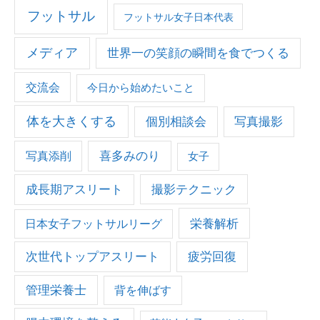
ご
フットサル
フットサル女子日本代表
飯
を
メディア
世界一の笑顔の瞬間を食でつくる
食
べ
交流会
今日から始めたいこと
る
で
体を大きくする
個別相談会
写真撮影
は
写真添削
喜多みのり
女子
な
い
成長期アスリート
撮影テクニック
理
由
栄養解析
日本女子フットサルリーグ
次世代トップアスリート
疲労回復
管理栄養士
背を伸ばす