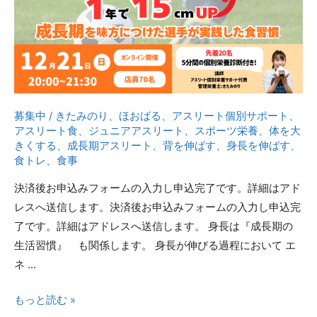
UP！
控
え
か
ら
全
募集中
/
きたみのり
、
ほおばる
、
アスリート個別サポート
、
国
アスリート食
、
ジュニアアスリート
、
スポーツ栄養
、
体を大
出
きくする
、
成長期アスリート
、
背を伸ばす
、
身長を伸ばす
、
場
食トレ
、
食事
を
決済後お申込みフォームの入力し申込完了です。詳細はアド
叶
レスへ送信します。決済後お申込みフォームの入力し申込完
え
了です。詳細はアドレスへ送信します。 身長は『成長期の
た
生活習慣』 も関係します。 身長が伸びる過程において エ
食
ネ …
事
戦
“伸
もっと読む »
略