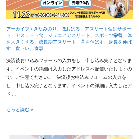
成
用！
長
身
期
長・
アーカイブ
/
きたみのり
、
ほおばる
、
アスリート個別サポー
を
体
ト
、
アスリート食
、
ジュニアアスリート
、
スポーツ栄養
、
体
味
重
を大きくする
、
成長期アスリート
、
背を伸ばす
、
身長を伸ば
方
す
、
食トレ
、
食事
UP
に
～
決済後お申込みフォームの入力をし、申し込み完了となりま
つ
180
す。イベントの詳細は入力したアドレスへ配信いたしますの
け
㎝
で、ご注意ください。 決済後お申込みフォームの入力を
た
超
し、申し込み完了となります。イベントの詳細は入力したア
選
え
ド …
手
を
が
叶
1cm
もっと読む »
実
え
、
践
た
1kg
し
選
で