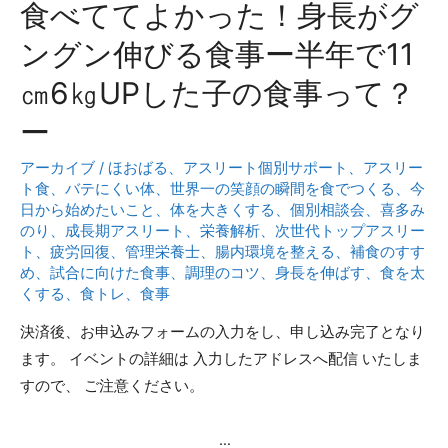
食べててよかった！身長がグ
と
は？
ングン伸びる食事ー半年で11
身
㎝6㎏UPした子の食事って？
長
体
ー
重
アーカイブ
/
ほおばる
、
アスリート個別サポート
、
アスリー
UP
ト食
、
バテにくい体
、
世界一の笑顔の瞬間を食でつくる
、
今
の
日から始めたいこと
、
体を大きくする
、
個別相談会
、
喜多み
た
のり
、
成長期アスリート
、
栄養解析
、
次世代トップアスリー
ト
、
疲労回復
、
管理栄養士
、
腸内環境を整える
、
補食のすす
め
め
、
試合に向けた食事
、
調理のコツ
、
身長を伸ばす
、
食を太
の
くする
、
食トレ
、
食事
食
決済後、お申込みフォームの入力をし、申し込み完了となり
事
ます。 イベントの詳細は 入力したアドレスへ配信 いたしま
すので、 ご注意ください。
…