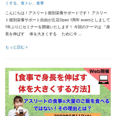
くする
、
食トレ
、
食事
こんにちは！アスリート個別栄養サポートです！ アスリー
ト個別栄養サポート自由が丘店Open 1周年 eventとしまして
1年ぶりにセミナーを開催いたします！ 今回のテーマは 『身
長を伸ばす 体を大きくする ために今 …
成
もっと読む »
長
期
ア
ス
リ
ー
ト
が
『身