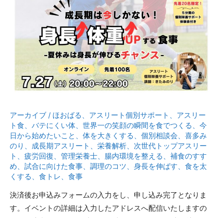
た
手
も
食
の
身
習
食
長
慣
事
体
方
重
法
UP
大
し
公
た
開
い
アーカイブ
/
ほおばる
、
アスリート個別サポート
、
アスリー
～
成
ト食
、
バテにくい体
、
世界一の笑顔の瞬間を食でつくる
、
今
日から始めたいこと
、
体を大きくする
、
個別相談会
、
喜多み
長
のり
、
成長期アスリート
、
栄養解析
、
次世代トップアスリー
期
ト
、
疲労回復
、
管理栄養士
、
腸内環境を整える
、
補食のすす
の
め
、
試合に向けた食事
、
調理のコツ
、
身長を伸ばす
、
食を太
くする
、
食トレ
、
食事
選
手
決済後お申込みフォームの入力をし、申し込み完了となりま
必
す。イベントの詳細は入力したアドレスへ配信いたしますの
見！