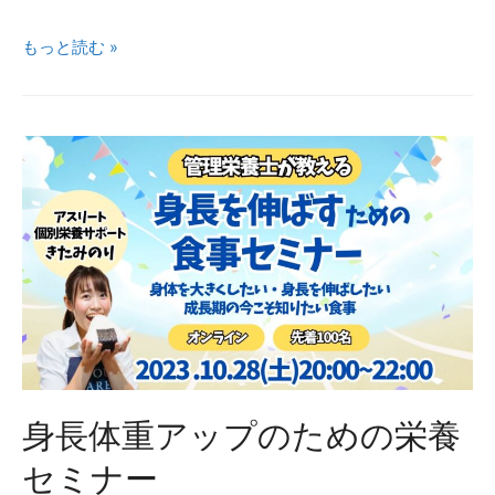
食
もっと読む »
べ
て
て
よ
か
っ
た！
身
長
が
グ
ン
身長体重アップのための栄養
グ
ン
セミナー
伸