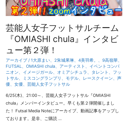
芸能人女子フットサルチーム
『OMIASHI chula』インタビ
ュー第２弾！
アーカイブ
/
1大原まい
、
2朱城果琳
、
4美羽希。
、
9高嶺華
、
FUTSAL
、
OMIASHI chula
、
アーティスト
、
イベントコンパ
ニオン
、
イメージガール
、
オミアシチュラ
、
タレント
、
フッ
トサル
、
ミスコングランプリ
、
モデル
、
レースクイーン
、
声
優
、
女優
、
芸能人女子フットサル
6/25(木)、21:00～、芸能人女子フットサル『OMIASHI
chula』メンバーインタビュー。早くも第２弾開催しまし
た！ Futsal Media Noteにアーカイブ、動画記事をアップし
ております。是非、ご購読 …