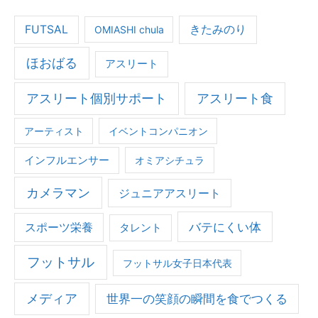
ン
タ
FUTSAL
きたみのり
OMIASHI chula
ビ
ュ
ほおばる
アスリート
ー
第
アスリート個別サポート
アスリート食
２
アーティスト
イベントコンパニオン
弾！
インフルエンサー
オミアシチュラ
カメラマン
ジュニアアスリート
バテにくい体
スポーツ栄養
タレント
フットサル
フットサル女子日本代表
メディア
世界一の笑顔の瞬間を食でつくる