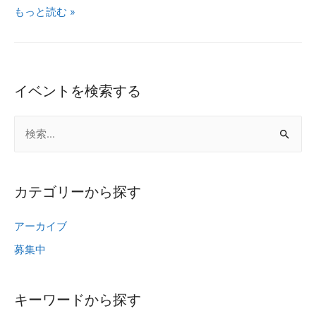
芸
もっと読む »
能
人
女
子
イベントを検索する
フ
検
ッ
ト
索
サ
:
ル
カテゴリーから探す
チ
ー
アーカイブ
ム
募集中
『OMIASHI
chula』
イ
キーワードから探す